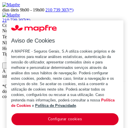
dias úteis 9h00 - 19h00
210 739 307(*)
210 739 307(*)
Contactem-me
Nome
Telefone
Aviso de Cookies
NIF
Horário de contacto preferencial
A MAPFRE - Seguros Gerais, S.A utiliza cookies próprios e de
Tipo de Contacto
terceiros para realizar análises estatísticas, autenticação da
sessão do utilizador, apresentar conteúdos úteis e para
Confirmar
melhorar e personalizar determinados serviços através da
A informação constante desta página não dispensa a consulta da
análise dos seus hábitos de navegação. Poderá configurar
informação pré-contratual e contratual legalmente exigida.
estes cookies, podendo, neste caso, limitar a navegação e os
serviços do site. Se aceitar os cookies, está a consentir a
*Chamada para a rede fixa nacional. O custo de chamada depende
utilização de cookies neste site. Poderá aceitar todos os
do tarifário que tiver acordado com o seu operador de
cookies, configurá-los ou recusar a sua utilização. Caso
comunicações.
pretenda mais informações, poderá consultar a nossa
Política
de Cookies
e
Política de Privacidade
.
Política de Privacidade e Tratamento de Dados Pessoais
|
Acessibilidade
Configurar cookies
|
Contactos