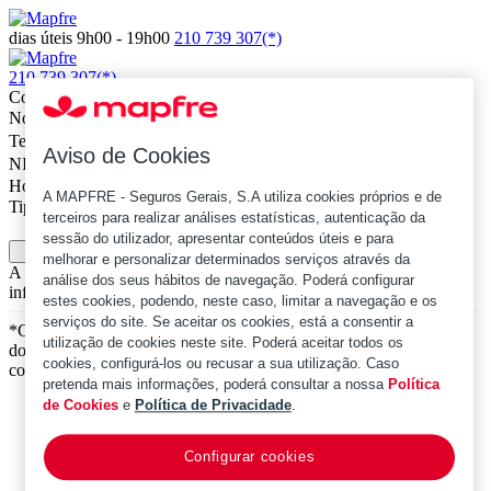
dias úteis 9h00 - 19h00
210 739 307(*)
210 739 307(*)
Contactem-me
Nome
Telefone
Aviso de Cookies
NIF
Horário de contacto preferencial
A MAPFRE - Seguros Gerais, S.A utiliza cookies próprios e de
Tipo de Contacto
terceiros para realizar análises estatísticas, autenticação da
sessão do utilizador, apresentar conteúdos úteis e para
Confirmar
melhorar e personalizar determinados serviços através da
A informação constante desta página não dispensa a consulta da
análise dos seus hábitos de navegação. Poderá configurar
informação pré-contratual e contratual legalmente exigida.
estes cookies, podendo, neste caso, limitar a navegação e os
serviços do site. Se aceitar os cookies, está a consentir a
*Chamada para a rede fixa nacional. O custo de chamada depende
utilização de cookies neste site. Poderá aceitar todos os
do tarifário que tiver acordado com o seu operador de
cookies, configurá-los ou recusar a sua utilização. Caso
comunicações.
pretenda mais informações, poderá consultar a nossa
Política
de Cookies
e
Política de Privacidade
.
Política de Privacidade e Tratamento de Dados Pessoais
|
Acessibilidade
Configurar cookies
|
Contactos